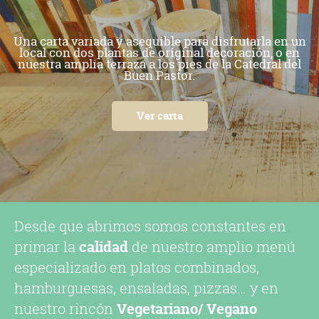
Una carta variada y asequible para disfrutarla en un
local con dos plantas de original decoración, o en
nuestra amplia terraza a los pies de la Catedral del
Buen Pastor.
Ver carta
Desde que abrimos somos constantes en
primar la
calidad
de nuestro amplio menú
especializado en platos combinados,
hamburguesas, ensaladas, pizzas… y en
nuestro rincón
Vegetariano/ Vegano